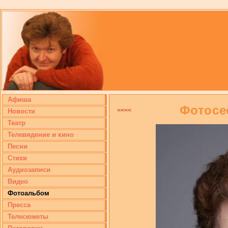
Афиша
Фотосес
<<<<
Новости
Театр
Телевидение и кино
Песни
Стихи
Аудиозаписи
Видео
Фотоальбом
Пресса
Телесюжеты