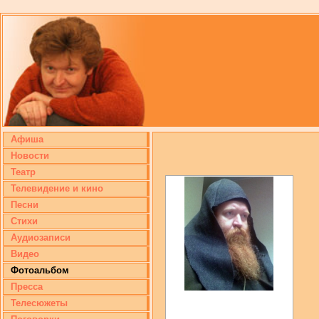
Афиша
Новости
Театр
Телевидение и кино
Песни
Стихи
Аудиозаписи
Видео
Фотоальбом
Пресса
Телесюжеты