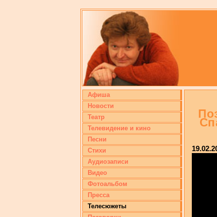
Афиша
Новости
По
Театр
Сп
Телевидение и кино
Песни
19.02.2
Стихи
Аудиозаписи
Видео
Фотоальбом
Пресса
Телесюжеты