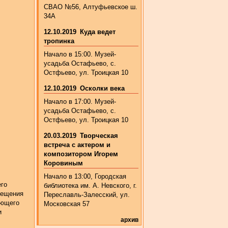
СВАО №56, Алтуфьевское ш.
34А
12.10.2019
Куда ведет
тропинка
Начало в 15:00. Музей-
усадьба Остафьево, с.
Остфьево, ул. Троицкая 10
12.10.2019
Осколки века
Начало в 17:00. Музей-
усадьба Остафьево, с.
Остфьево, ул. Троицкая 10
20.03.2019
Творческая
встреча с актером и
композитором Игорем
Коровиным
Начало в 13:00, Городская
его
библиотека им. А. Невского, г.
сещения
Переславль-Залесский, ул.
ующего
Московская 57
и
архив