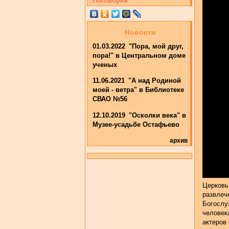
Поговорки
Новости
01.03.2022
"Пора, мой друг,
Erro
пора!" в Центральном доме
No play
ученых
11.06.2021
"А над Родиной
моей - ветра" в Библиотеке
СВАО №56
12.10.2019
"Осколки века" в
Музее-усадьбе Остафьево
архив
Церковь
развлеч
Богослу
человек
актеров