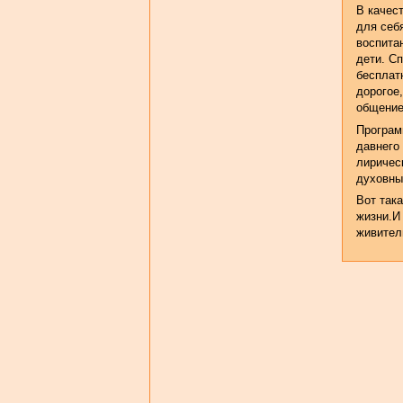
В качес
для себ
воспита
дети. С
бесплат
дорогое
общение
Програм
давнего
лирическ
духовны
Вот так
жизни.И 
живител