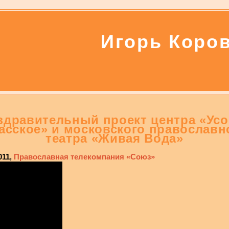
Игорь Коро
здравительный проект центра «Усо
асское» и московского православн
театра «Живая Вода»
011
Православная телекомпания «Союз»