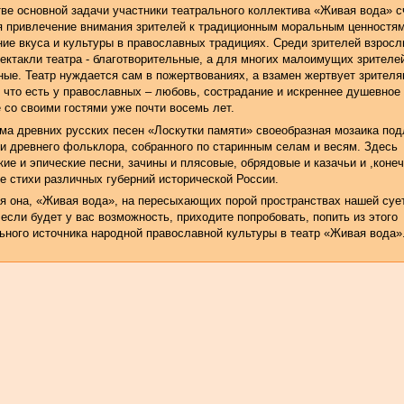
тве основной задачи участники театрального коллектива «Живая вода» 
я привлечение внимания зрителей к традиционным моральным ценностям
ние вкуса и культуры в православных традициях. Среди зрителей взросл
пектакли театра - благотворительные, а для многих малоимущих зрителе
ные. Театр нуждается сам в пожертвованиях, а взамен жертвует зрителя
, что есть у православных – любовь, сострадание и искреннее душевное
 со своими гостями уже почти восемь лет.
ма древних русских песен «Лоскутки памяти» своеобразная мозаика под
 и древнего фольклора, собранного по старинным селам и весям. Здесь
ие и эпические песни, зачины и плясовые, обрядовые и казачьи и ,конеч
е стихи различных губерний исторической России.
ая она, «Живая вода», на пересыхающих порой пространствах нашей суе
если будет у вас возможность, приходите попробовать, попить из этого
ьного источника народной православной культуры в театр «Живая вода»