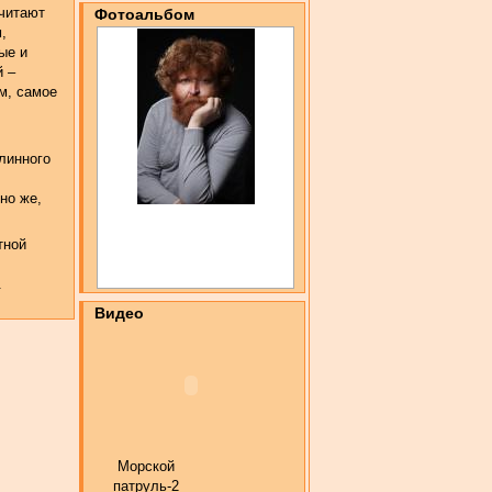
считают
Фотоальбом
,
ые и
й –
м, самое
линного
но же,
тной
.
Видео
Морской
патруль-2