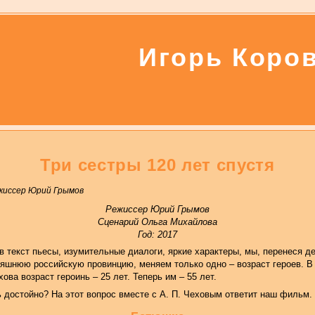
Игорь Коро
Три сестры 120 лет спустя
ежиссер Юрий Грымов
Режиссер Юрий Грымов
Сценарий Ольга Михайлова
Год: 2017
в текст пьесы, изумительные диалоги, яркие характеры, мы, перенеся д
няшнюю российскую провинцию, меняем только одно – возраст героев. В
хова возраст героинь – 25 лет. Теперь им – 55 лет.
ь достойно? На этот вопрос вместе с А. П. Чеховым ответит наш фильм.