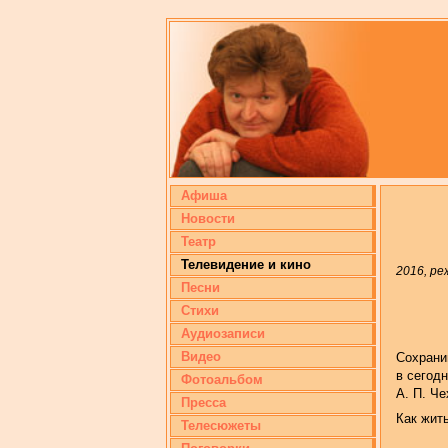
Афиша
Новости
Театр
Телевидение и кино
2016, р
Песни
Стихи
Аудиозаписи
Видео
Сохрани
в сегод
Фотоальбом
А. П. Че
Пресса
Как жит
Телесюжеты