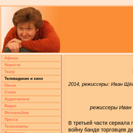
Афиша
Новости
Театр
Телевидение и кино
2014, режиссеры: Иван Щё
Песни
Стихи
Аудиозаписи
Видео
режиссеры Иван 
Фотоальбом
Пресса
В третьей части сериала
Телесюжеты
войну банде торговцев д