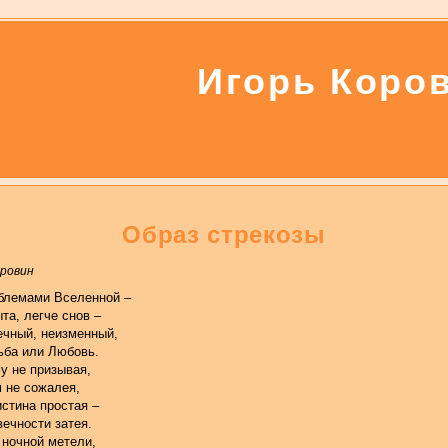
Игорь Коро
Образ стрекозы
оровин
блемами Вселенной –
та, легче снов –
ечный, неизменный,
ьба или Любовь.
у не призывая,
м не сожалея,
истина простая –
вечности затея.
 ночной метели,