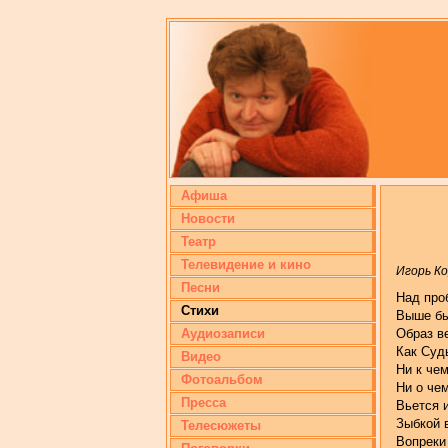
Афиша
Новости
Театр
Телевидение и кино
Игорь К
Песни
Над про
Стихи
Выше бы
Образ в
Аудиозаписи
Как Суд
Видео
Ни к чем
Фотоальбом
Ни о че
Пресса
Вьется 
Зыбкой 
Телесюжеты
Вопреки