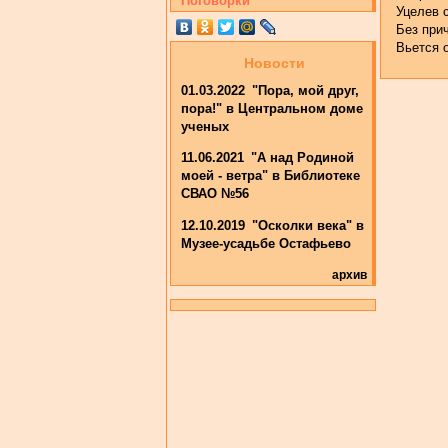
Поговорки
Уцелев 
Без при
Вьется о
Новости
01.03.2022
"Пора, мой друг,
пора!" в Центральном доме
ученых
11.06.2021
"А над Родиной
моей - ветра" в Библиотеке
СВАО №56
12.10.2019
"Осколки века" в
Музее-усадьбе Остафьево
архив